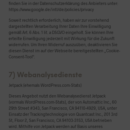
finden Sie in der Datenschutzerklärung des Anbieters unter:
https://www.google.de/intl/de/policies/privacy
Soweit rechtlich erforderlich, haben wir zur vorstehend
dargestellten Verarbeitung Ihrer Daten Ihre Einwilligung
gemäß Art. 6 Abs. 1 lit. a DSGVO eingeholt. Sie können Ihre
erteilte Einwilligung jederzeit mit Wirkung für die Zukunft
widerrufen. Um Ihren Widerruf auszuüben, deaktivieren Sie
diesen Dienst im auf der Webseite bereitgestellten „Cookie-
Consent-Tool“.
7) Webanalysedienste
Jetpack (ehemals WordPress.com-Stats)
Dieses Angebot nutzt den Webanalysedienst Jetpack
(vormals WordPress.com-Stats), der von Automattic Inc., 60
29th Street #343, San Francisco, CA 94110-4929, USA, unter
Einsatz der Trackingtechnologie von Quantcast Inc., 201 3rd
St, Floor 2, San Francisco, CA 94103-3153, USA betrieben
wird. Mithilfe von Jetpack werden auf Basis unseres