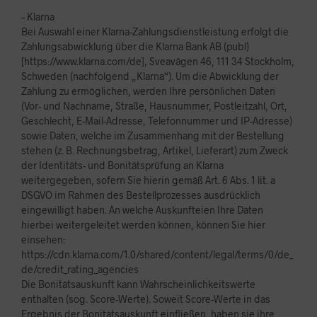
– Klarna
Bei Auswahl einer Klarna-Zahlungsdienstleistung erfolgt die
Zahlungsabwicklung über die Klarna Bank AB (publ)
[https://www.klarna.com/de], Sveavägen 46, 111 34 Stockholm,
Schweden (nachfolgend „Klarna“). Um die Abwicklung der
Zahlung zu ermöglichen, werden Ihre persönlichen Daten
(Vor- und Nachname, Straße, Hausnummer, Postleitzahl, Ort,
Geschlecht, E-Mail-Adresse, Telefonnummer und IP-Adresse)
sowie Daten, welche im Zusammenhang mit der Bestellung
stehen (z. B. Rechnungsbetrag, Artikel, Lieferart) zum Zweck
der Identitäts- und Bonitätsprüfung an Klarna
weitergegeben, sofern Sie hierin gemäß Art. 6 Abs. 1 lit. a
DSGVO im Rahmen des Bestellprozesses ausdrücklich
eingewilligt haben. An welche Auskunfteien Ihre Daten
hierbei weitergeleitet werden können, können Sie hier
einsehen:
https://cdn.klarna.com/1.0/shared/content/legal/terms/0/de_
de/credit_rating_agencies
Die Bonitätsauskunft kann Wahrscheinlichkeitswerte
enthalten (sog. Score-Werte). Soweit Score-Werte in das
Ergebnis der Bonitätsauskunft einfließen, haben sie ihre