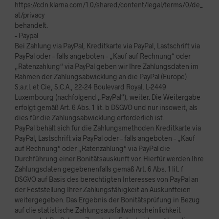
https://cdn.klarna.com/1.0/shared/content/legal/terms/0/de_
at/privacy
behandelt.
– Paypal
Bei Zahlung via PayPal, Kreditkarte via PayPal, Lastschrift via
PayPal oder – falls angeboten – „Kauf auf Rechnung“ oder
„Ratenzahlung“ via PayPal geben wir Ihre Zahlungsdaten im
Rahmen der Zahlungsabwicklung an die PayPal (Europe)
S.a.r.l. et Cie, S.C.A., 22-24 Boulevard Royal, L-2449
Luxembourg (nachfolgend „PayPal“), weiter. Die Weitergabe
erfolgt gemäß Art. 6 Abs. 1 lit. b DSGVO und nur insoweit, als
dies für die Zahlungsabwicklung erforderlich ist.
PayPal behält sich für die Zahlungsmethoden Kreditkarte via
PayPal, Lastschrift via PayPal oder – falls angeboten – „Kauf
auf Rechnung“ oder „Ratenzahlung“ via PayPal die
Durchführung einer Bonitätsauskunft vor. Hierfür werden Ihre
Zahlungsdaten gegebenenfalls gemäß Art. 6 Abs. 1 lit. f
DSGVO auf Basis des berechtigten Interesses von PayPal an
der Feststellung Ihrer Zahlungsfähigkeit an Auskunfteien
weitergegeben. Das Ergebnis der Bonitätsprüfung in Bezug
auf die statistische Zahlungsausfallwahrscheinlichkeit