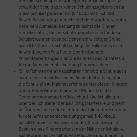
der vom Schulträger festgelegten Aufnahmekapazität,
soweit der Schulträger keinen Schuleinzugsbereich für
diese Schulart gebildet hat (§ 46 Absatz 3 SchulG).
Soweit Schuleinzugsbereiche gebildet wurden, werden
bei einem Anmeldeüberhang zunächst die Kinder
berücksichtigt, die im Schuleinzugsbereich für diese
Schulart wohnen oder bei denen ein wichtiger Grund
nach § 84 Absatz 1 SchulG vorliegt. Im Falle eines nach
Anwendung von Satz 1 oder 2 verbleibenden
Anmeldeüberhanges sind die Kriterien des Absatzes 3
für die Aufnahmeentscheidung heranzuziehen.
(3) Im Rahmen freier Kapazitäten nimmt die Schule auch
andere Kinder auf. Bei einem Anmeldeüberhang führt
die Schule ein Aufnahmeverfahren unter diesen Kindern
durch. Dabei werden Kinder mit Wohnsitz in der
Gemeinde vorrangig berücksichtigt. Die Schulleiterin
oder der Schulleiter berücksichtigt Härtefälle und zieht
im Übrigen eines oder mehrere der folgenden Kriterien
für die Aufnahmeentscheidung gemäß § 46 Abs. 2
SchulG heran: 1. Geschwisterkinder, 2. Schulwege, 3.
Besuch eines Kindergartens in der Nähe der Schule, 4.
ausgewogenes Verhältnis von Mädchen und Jungen, 5.