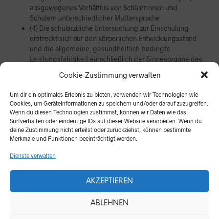
ausgewogenes Verhältnis von Schülerinnen und
Schülern unterschiedlicher Muttersprache
(4) Die schulärztliche Untersuchung zur Einschulung
erstreckt sich auf den körperlichen Entwicklungsstand
und die allgemeine, gesundheitlich bedingte
Leistungsfähigkeit einschließlich der Sinnesorgane des
Kindes. Achtung: Ihr Kind ist angemeldet, aber noch
Cookie-Zustimmung verwalten
nicht aufgenommen! Eine Anmeldung an einer weiteren
Schule ist nicht mehr möglich!
Um dir ein optimales Erlebnis zu bieten, verwenden wir Technologien wie
Cookies, um Geräteinformationen zu speichern und/oder darauf zuzugreifen.
Wenn du diesen Technologien zustimmst, können wir Daten wie das
Surfverhalten oder eindeutige IDs auf dieser Website verarbeiten. Wenn du
deine Zustimmung nicht erteilst oder zurückziehst, können bestimmte
KATEGORIEN:
#AKTUELL
,
ABC-KGS
,
ÜBERGANG IN KLASSE 1
Merkmale und Funktionen beeinträchtigt werden.
Dienste verwalten
AKZEPTIEREN
Kerschensteiner-Grundschule Dortmund
Joseph-Cremer-Straße 25
ABLEHNEN
44141 Dortmund