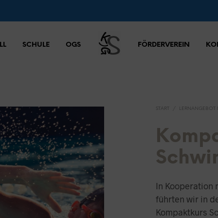
LL
SCHULE
OGS
FÖRDERVEREIN
KO
START
/
LERNANGEBOT 
Kompa
Schw
In Kooperation 
führten wir in 
Kompaktkurs Sc