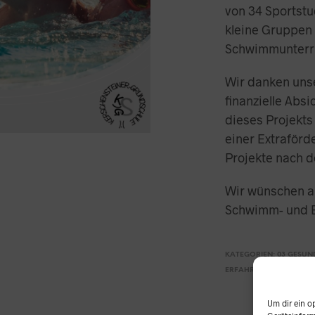
von 34 Sportstu
kleine Gruppen 
Schwimmunterric
Wir danken uns
finanzielle Abs
dieses Projekts
einer Extraförd
Projekte nach 
Wir wünschen al
Schwimm- und 
KATEGORIEN:
03 GESUN
ERFAHREN
,
INITIATIVE 
Um dir ein o