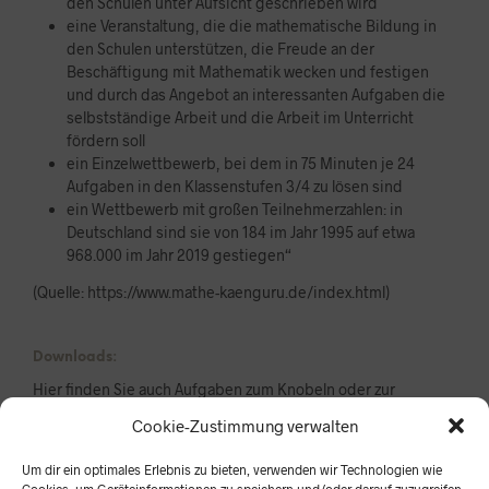
den Schulen unter Aufsicht geschrieben wird
eine Veranstaltung, die die mathematische Bildung in
den Schulen unterstützen, die Freude an der
Beschäftigung mit Mathematik wecken und festigen
und durch das Angebot an interessanten Aufgaben die
selbstständige Arbeit und die Arbeit im Unterricht
fördern soll
ein Einzelwettbewerb, bei dem in 75 Minuten je 24
Aufgaben in den Klassenstufen 3/4 zu lösen sind
ein Wettbewerb mit großen Teilnehmerzahlen: in
Deutschland sind sie von 184 im Jahr 1995 auf etwa
968.000 im Jahr 2019 gestiegen“
(Quelle:
https://www.mathe-kaenguru.de/index.html
)
Downloads:
Hier finden Sie auch Aufgaben zum Knobeln oder zur
Einstimmung auf den Wettbewerb: https://www.mathe-
Cookie-Zustimmung verwalten
kaenguru.de/chronik/aufgaben/index.html
Um dir ein optimales Erlebnis zu bieten, verwenden wir Technologien wie