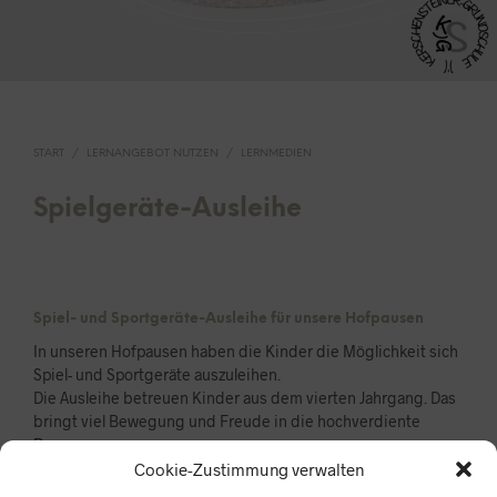
START
/
LERNANGEBOT NUTZEN
/
LERNMEDIEN
Spielgeräte-Ausleihe
Spiel- und Sportgeräte-Ausleihe für unsere Hofpausen
In unseren Hofpausen haben die Kinder die Möglichkeit sich
Spiel- und Sportgeräte auszuleihen.
Die Ausleihe betreuen Kinder aus dem vierten Jahrgang. Das
bringt viel Bewegung und Freude in die hochverdiente
Pause.
Cookie-Zustimmung verwalten